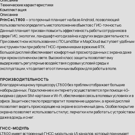
Описание
Технические характеристики
Комплектация
Описание
PrinCe LT800
— это прочный планшет на базе Android, позволяющий
пользователю определять местоположение объектов с ГИС-точностью.
Данный планшет призван повысить эффективность работы сотрудников в
сфере ГИС, экологии, ландшафтного дизайна и других видах деятельности.
При совместном использовании с ПО LandStar и MapCloud выступает удобным
инструментом при работе ГНСС-приемниками в режиме RTK.
Большой дисплей обеспечивает комфортный просмотр данных с экрана даже
при ярком солнечном свете. Высокий класс защиты позволяет ему
выдерживать регулярные воздействия суровых условий среды и
эксплуатации, что делает его отличным выбором для работы в поле.
ПРОИЗВОДИТЕЛЬНОСТЬ
Благодаря мощному процессору LT800 без проблем отображает большие
наборы данных. Подключение к интернету осуществляется при помощи 4G-
модема с двумя SIM-картами и Wi-Fi, обеспечивая связь в полевых условиях и в
офисе. Защитное стекло предотвратит появление царапин, а яркий дисплей
позволяет видеть происходящее на экране в солнечный день. Особое покрытие
экрана позволяет использовать стилус, перчатки или работать с устройством
даже в дождь и снег.
ГНСС-МОДУЛЬ
LT800 имеет встроенный ГНСС-модуль на 45 каналов, который принимает