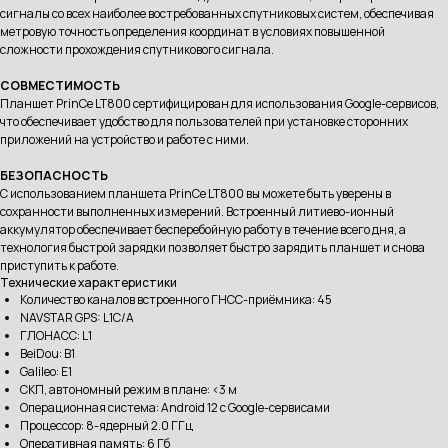
сигналы со всех наиболее востребованных спутниковых систем, обеспечивая
метровую точность определения координат в условиях повышенной
сложности прохождения спутникового сигнала.
СОВМЕСТИМОСТЬ
Планшет PrinCe LT800 сертифицирован для использования Google-сервисов,
что обеспечивает удобство для пользователей при установке сторонних
приложений на устройство и работе с ними.
БЕЗОПАСНОСТЬ
С использованием планшета PrinCe LT800 вы можете быть уверены в
сохранности выполненных измерений. Встроенный литиево-ионный
аккумулятор обеспечивает бесперебойную работу в течение всего дня, а
технология быстрой зарядки позволяет быстро зарядить планшет и снова
приступить к работе.
Технические характеристики
Количество каналов встроенного ГНСС-приёмника: 45
NAVSTAR GPS: L1C/A
ГЛОНАСС: L1
BeiDou: B1
Galileo: E1
СКП, автономный режим в плане: <3 м
Операционная система: Android 12 с Google-сервисами
Процессор: 8-ядерный 2.0 ГГц
Оперативная память: 6 Гб