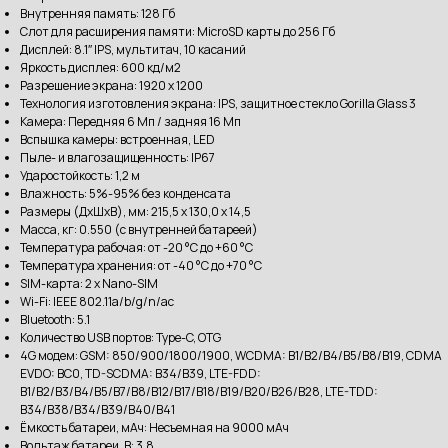
Внутренняя память: 128 Гб
Слот для расширения памяти: MicroSD карты до 256 Гб
Дисплей: 8.1″ IPS, мультитач, 10 касаний
Яркость дисплея: 600 кд/м2
Разрешение экрана: 1920 x 1200
Технология изготовления экрана: IPS, защитное стекло Gorilla Glass 3
Камера: Передняя 6 Мп / задняя 16 Мп
Вспышка камеры: встроенная, LED
Пыле- и влагозащищенность: IP67
Ударостойкость: 1,2 м
Влажность: 5%-95% без конденсата
Размеры (ДхШхВ), мм: 215,5 х 130,0 х 14,5
Масса, кг: 0.550 (с внутренней батареей)
Температура рабочая: от -20 °C до +60 °C
Температура хранения: от -40 °C до +70 °C
SIM-карта: 2 x Nano-SIM
Wi-Fi: IEEE 802.11a/b/g/n/ac
Bluetooth: 5.1
Количество USB портов: Type-C, OTG
4G модем: GSM: 850/900/1800/1900, WCDMA: B1/B2/B4/B5/B8/B19, CDMA
EVDO: BC0, TD-SCDMA: B34/B39, LTE-FDD:
B1/B2/B3/B4/B5/B7/B8/B12/B17/B18/B19/B20/B26/B28, LTE-TDD:
B34/B38/B34/B39/B40/B41
Ёмкость батареи, мАч: Несъемная на 9000 мАч
Вольтаж батареи, В: 3.8