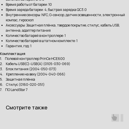
Время работы от батареи: 10
Время заряда батареи: 4, быстрая зарядка QC3.0
Внутренние сенсоры: NFC, G-сенсор, датчик освещенности, электронный
компас, гироскоп
Аксессуары: Защитная плёнка, твердое покрытие, стилус, кабель USB,
антенна, адаптер питания
Количество батарей в контроллере: 1
Количество батарей в штатном комплекте: 1
Гарантия, год: 1
Комплектация
1. Полевой контроллер PrinCe HCE600
2. Кабель USB(C)-USB(A) (0105-030-069)
3. Блок питания (2004-050-073)
4. Крепление на веху (2004-040-066)
5. Защитная плёнка
6. Стилус (0160-020-051)
7. ПО LandStar 7
Смотрите также