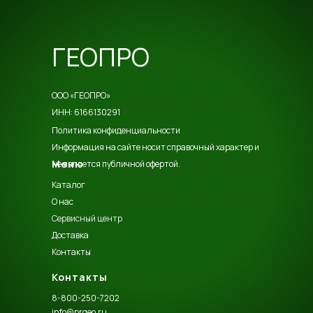
ГЕОПРО
ООО «ГЕОПРО»
ИНН: 6166130291
Политика конфиденциальности
Информация на сайте носит справочный характер и
Меню
не является публичной офертой.
Каталог
О нас
Сервисный центр
Доставка
Контакты
Контакты
8-800-250-7202
info@prgeo.ru