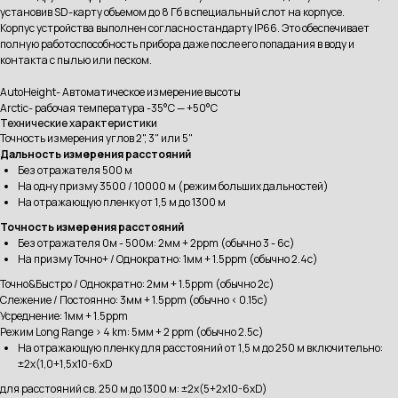
установив SD-карту объемом до 8 Гб в специальный слот на корпусе.
Корпус устройства выполнен согласно стандарту IP66. Это обеспечивает
полную работоспособность прибора даже после его попадания в воду и
контакта с пылью или песком.
AutoHeight- Автоматическое измерение высоты
Arctic- рабочая температура -35°C — +50°C
Технические характеристики
Точность измерения углов 2", 3" или 5"
Дальность измерения расстояний
Без отражателя 500 м
На одну призму 3500 / 10000 м (режим больших дальностей)
На отражающую пленку от 1,5 м до 1300 м
Точность измерения расстояний
Без отражателя 0м - 500м: 2мм + 2ppm (обычно 3 - 6с)
На призму Точно+ / Однократно: 1мм + 1.5ppm (обычно 2.4с)
Точно&Быстро / Однократно: 2мм + 1.5ppm (обычно 2с)
Слежение / Постоянно: 3мм + 1.5ppm (обычно < 0.15с)
Усреднение: 1мм + 1.5ppm
Режим Long Range > 4 km: 5мм + 2 ppm (обычно 2.5с)
На отражающую пленку для расстояний от 1,5 м до 250 м включительно:
±2x(1,0+1,5x10-6xD
для расстояний св. 250 м до 1300 м: ±2x(5+2x10-6xD)