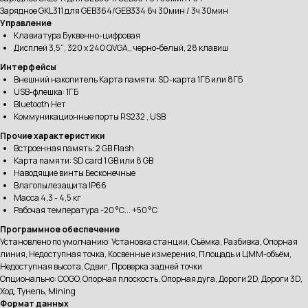
Зарядное GKL311 для GEB364/GEB334 6ч 30мин / 3ч 30мин
Управление
Клавиатура Буквенно-цифровая
Дисплей 3,5“, 320 x 240 QVGA,, черно-белый, 28 клавиш
Интерфейсы
Внешний накопитель Карта памяти: SD-карта 1ГБ или 8ГБ
USB-флешка: 1ГБ
Bluetooth Нет
Коммуникационные порты RS232 , USB
Прочие характеристики
Встроенная память: 2 GB Flash
Карта памяти: SD card 1 GB или 8 GB
Наводящие винты Бесконечные
Влагопылезащита IP66
Масса 4,3 - 4,5 кг
Рабочая температура -20 °С... +50 °С
Программное обеспечение
Установлено по умолчанию: Установка станции, Съёмка, Разбивка, Опорная
линия, Недоступная точка, Косвенные измерения, Площадь и ЦММ-объём,
Недоступная высота, Сдвиг, Проверка задней точки
Опционально: COGO, Опорная плоскость, Опорная дуга, Дороги 2D, Дороги 3D,
Ход, Тунель, Mining
Формат данных