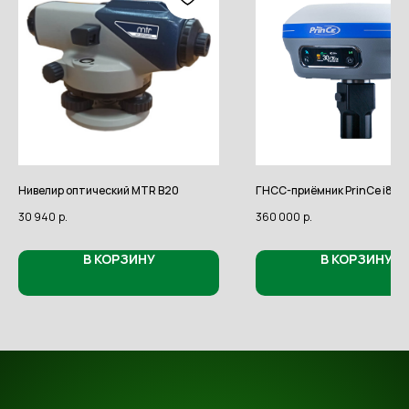
Нивелир оптический MTR B20
ГНСС-приёмник PrinCe i80 p
30 940
р.
360 000
р.
В КОРЗИНУ
В КОРЗИНУ