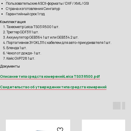
Пользовательские ASCII-форматы / DXF / XML / GSI
Страна изготовления Сингапур
Гарантийный срок 1 год
Комплектация
Тахеометр Leica TS03 R500 1 шт.
Треггер GDF311 1 шт.
Аккумулятор GEB364 1 шт или GEB334 2 шт.
Портативное ЗУ GKL311 с кабелем для авто-прикуривателя 1 шт.
Бленда 1 шт.
Чехол от дождя- 1 шт.
Кейс GVP728 1 шт.
Документы
Описание типа средств измеренийLeica TS03 R500.pdf
Свидетельство об утверждении типа средств измерений