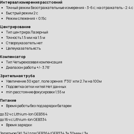
Интервал измерения расстояний
Точный режим Безотражательные измерения - 3-6 с; на отражатель - 2.4 с
Быстрый режим 2 с
Режим слежения < 0.15с
Центрирование
Тип центрира Лазерный
Точность 1.5 мм на 1.5 м
Створоуказатель нет
Целеуказатель есть
Компенсатор
Тип Четырехосевая компенсация
Диапазон работы +/- 3.78′
Зрительная труба
Увеличение 30 крат, поле зрения: 1°30’ или 2.7м на 100м
Подсветка сетки нитей Нет данных
min расстояние фокусировки 1,55 м
Питание
Время работы без подзарядки батареи
до 32 ч с Lithium-Ion GEB364
до 16 ч с Lithium-Ion GEB334
Время зарядки:
Зарядное GKL341 для GEB364/GEB334 3ч 30мин / 3ч