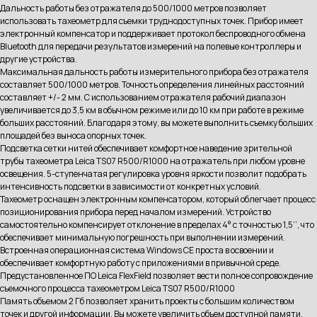
Дальность работы без отражателя до 500/1000 метров позволяет
использовать тахеометр для съемки труднодоступных точек. Прибор имеет
электронный компенсатор и поддерживает протокол беспроводного обмена
Bluetooth для передачи результатов измерений на полевые контроллеры и
другие устройства.
Максимальная дальность работы измерительного прибора без отражателя
составляет 500/1000 метров. Точность определения линейных расстояний
составляет +/- 2 мм. С использованием отражателя рабочий диапазон
увеличивается до 3,5 км в обычном режиме или до 10 км при работе в режиме
больших расстояний. Благодаря этому, вы можете выполнить съемку больших
площадей без выноса опорных точек.
Подсветка сетки нитей обеспечивает комфортное наведение зрительной
трубы тахеометра Leica TS07 R500/R1000 на отражатель при любом уровне
освещения. 5-ступенчатая регулировка уровня яркости позволит подобрать
интенсивность подсветки в зависимости от конкретных условий.
Тахеометр оснащен электронным компенсатором, который облегчает процесс
позиционирования прибора перед началом измерений. Устройство
самостоятельно компенсирует отклонение в пределах 4° с точностью 1,5’’, что
обеспечивает минимальную погрешность при выполнении измерений.
Встроенная операционная система Windows CE проста в освоении и
обеспечивает комфортную работу с приложениями в привычной среде.
Предустановленное ПО Leica FlexField позволяет вести полное сопровождение
съемочного процесса тахеометром Leica TS07 R500/R1000
Память объемом 2 Гб позволяет хранить проекты с большим количеством
точек и другой информации. Вы можете увеличить объем доступной памяти,