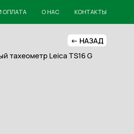
И ОПЛАТА
О НАС
КОНТАКТЫ
<- НАЗАД
й тахеометр Leica TS16 G