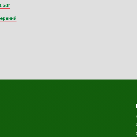
.pdf
мерений