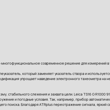
то многофункциональное современное решение для измерений в 
леуказатель, который заменяет указатель створа и используется
одификация упрощает наведение электронного тахеометра на н
изму, стабильного слежения и захвата цели. Leica TS16 G R1000
ружение и погодные условия. Так, например, прибор автоматич
щего поиска. Благодаря ATRplus переотражение сигнала, яркий 