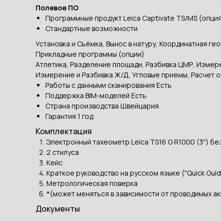
Полевое ПО
Программные продукт Leica Captivate TS/MS (опци
Стандартные возможности
Установка и Съёмка, Вынос в натуру, Координатная 
Прикладные программы (опции)
Атлетика, Разделение площади, Разбивка ЦМР, Измере
Измерение и Разбивка Ж/Д, Угловые приемы, Расчет о
Работы c данными сканирования Есть
Поддержка BIM-моделей Есть
Страна производства Швейцария
Гарантия 1 год
Комплектация
Электронный тахеометр Leica TS16 G R1000 (3") бе
2 стилуса
Кейс
Краткое руководство на русском языке ("Quick Guid
Метрологическая поверка
*(может меняться в зависимости от проводимых ак
Документы