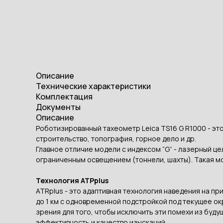
Описание
Технические характеристики
Комплектация
Документы
Описание
Роботизированный тахеометр Leica TS16 G R1000 - э
строительство, топография, горное дело и др.
Главное отличие модели с индексом “G” - лазерный це
ограниченным освещением (тоннели, шахты). Такая м
Технология ATPplus
ATRplus - это адаптивная технология наведения на пр
до 1 км с одновременной подстройкой под текущее ок
зрения для того, чтобы исключить эти помехи из буду
эффективность и качество изысканий.