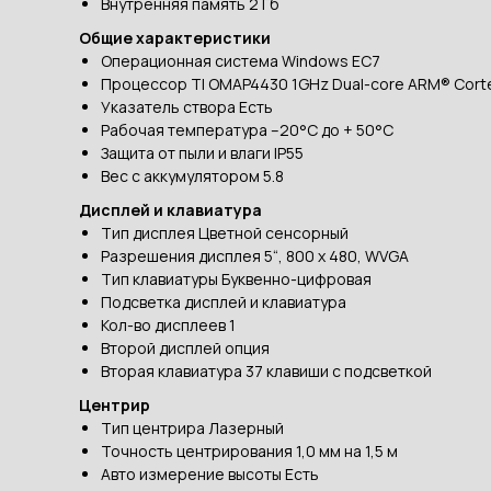
Внутренняя память 2 Гб
Общие характеристики
Операционная система Windows EC7
Процессор TI OMAP4430 1GHz Dual-core ARM® Cor
Указатель створа Есть
Рабочая температура –20°C до + 50°C
Защита от пыли и влаги IP55
Вес с аккумулятором 5.8
Дисплей и клавиатура
Тип дисплея Цветной сенсорный
Разрешения дисплея 5“, 800 x 480, WVGA
Тип клавиатуры Буквенно-цифровая
Подсветка дисплей и клавиатура
Кол-во дисплеев 1
Второй дисплей опция
Вторая клавиатура 37 клавиши с подсветкой
Центрир
Тип центрира Лазерный
Точность центрирования 1,0 мм на 1,5 м
Авто измерение высоты Есть