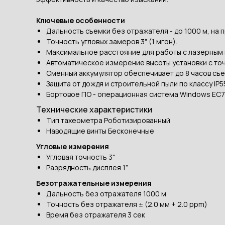
Ключевые особенности
Дальность съемки без отражателя - до 1000 м, на п
Точность угловых замеров 3" (1 мгон).
Максимальное расстояние для работы с лазерным 
Автоматическое измерение высоты установки с точ
Сменный аккумулятор обеспечивает до 8 часов съе
Защита от дождя и строительной пыли по классу IP5
Бортовое ПО - операционная система Windows EC7 
Технические характеристики
Тип тахеометра Роботизированный
Наводящие винты Бесконечные
Угловые измерения
Угловая точность 3"
Разрядность дисплея 1”
Безотражательные измерения
Дальность без отражателя 1000 м
Точность без отражателя ± (2.0 мм + 2.0 ppm)
Время без отражателя 3 сек