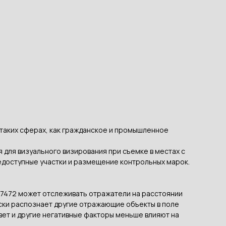
таких сферах, как гражданское и промышленное
 для визуального визирования при съемке в местах с
едоступные участки и размещение контрольных марок.
 917472 может отслеживать отражатели на расстоянии
ески распознает другие отражающие объекты в поле
свет и другие негативные факторы меньше влияют на