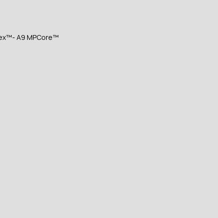
tex™- A9 MPCore™