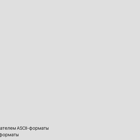
вателем ASCII-форматы
-форматы