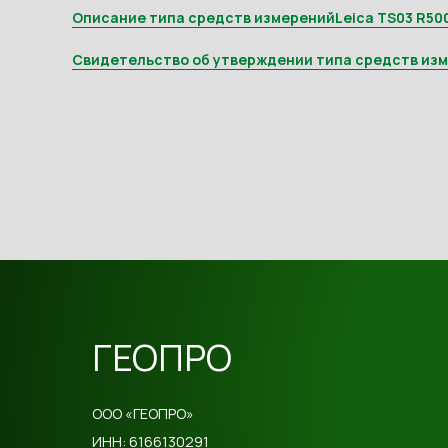
Описание типа средств измеренийLeica TS03 R500
Свидетельство об утверждении типа средств из
ГЕОПРО
ООО «ГЕОПРО»
ИНН: 6166130291