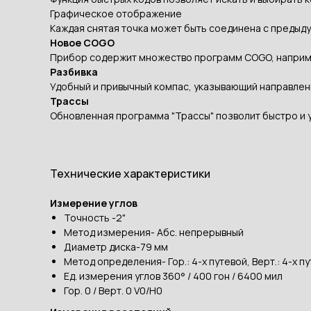
Графическое отображение
Каждая снятая точка может быть соединена с предыд
Новое COGO
Прибор содержит множество программ COGO, например
Разбивка
Удобный и привычный компас, указывающий направлени
Трассы
Обновленная программа "Трассы" позволит быстро и у
Технические характеристики
Измерение углов
Точность -2"
Метод измерения- Абс. непрерывный
Диаметр диска-79 мм
Метод определения- Гор.: 4-х путевой, Верт.: 4-х п
Ед. измерения углов 360° / 400 гон / 6400 мил
Гор. 0 / Верт. 0 V0/H0