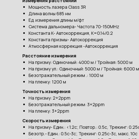
Измерения расстояний
Мощность лазера Class 3R
Длина волны 685 нм
Ед. измерения длины м/фт
Система дальномера- Частота 70-150MHz
Константа K- Автокоррекция, K=0.14/0.2
Константа призмы- Автокоррекция
Атмосферная коррекция -Автокоррекция
Расстояние измерения
На призму: Одиночный: 4000 м / Тройная: 5000 м
На призму ул.: Одиночный: 5000 м / Тройная: 6000 м
Безотражательный режим .: 1000 м
На пленку: 1200 м
Точность измерения
На призму: 2+2ppm
Безотражательный режим: 3+2ppm
На пленку: 3+2ppm
Скорость измерения
На призму- Един.: <1.2с; Повтор.: 0.5с, Трекинг: 0.25
Безотр.- Един.: 0.5с-3с; Трекинг: 0.25с-3с, макс. 10с