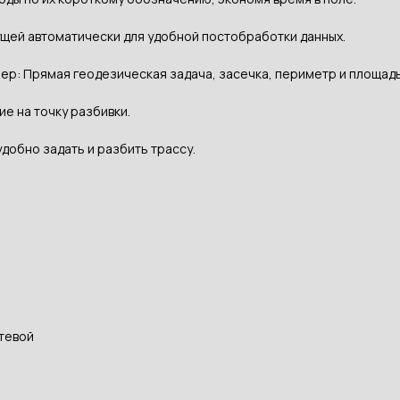
ущей автоматически для удобной постобработки данных.
: Прямая геодезическая задача, засечка, периметр и площадь,
е на точку разбивки.
добно задать и разбить трассу.
утевой