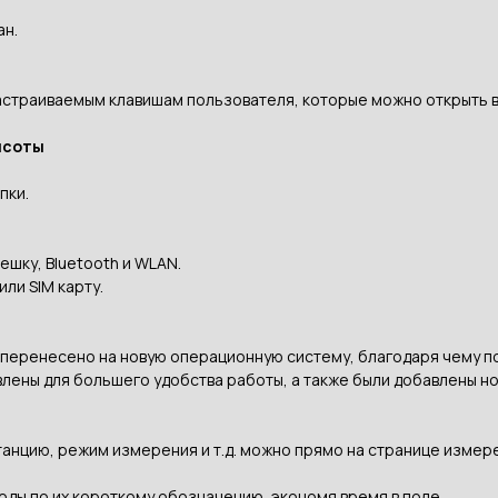
ан.
 настраиваемым клавишам пользователя, которые можно открыть 
ысоты
пки.
шку, Bluetooth и WLAN.
ли SIM карту.
еренесено на новую операционную систему, благодаря чему по
лены для большего удобства работы, а также были добавлены но
танцию, режим измерения и т.д. можно прямо на странице измер
коды по их короткому обозначению, экономя время в поле.