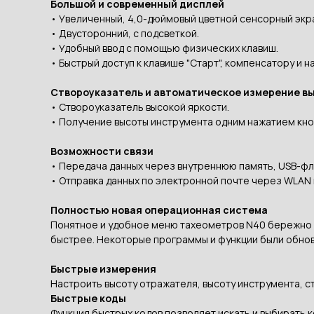
Большой и современный дисплей
• Увеличенный, 4,0-дюймовый цветной сенсорный экр
• Двусторонний, с подсветкой.
• Удобный ввод с помощью физических клавиш.
• Быстрый доступ к клавише "Старт", компенсатору и
Створоуказатель и автоматическое измерение в
• Створоуказатель высокой яркости.
• Получение высоты инструмента одним нажатием кно
Возможности связи
• Передача данных через внутреннюю память, USB-фле
• Отправка данных по электронной почте через WLAN и
Полностью новая операционная система
Понятное и удобное меню тахеометров N40 бережно п
быстрее. Некоторые программы и функции были обнов
Быстрые измерения
Настроить высоту отражателя, высоту инструмента, с
Быстрые коды
Функция быстрых кодов позволяет искать и выбирать 