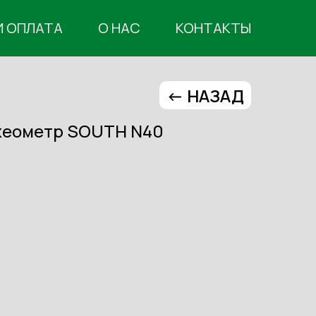
И ОПЛАТА
О НАС
КОНТАКТЫ
<- НАЗАД
хеометр SOUTH N40