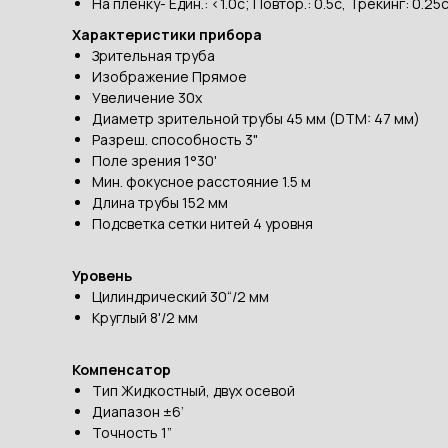
На пленку- Един.: <1.0с; Повтор.: 0.5с, Трекинг: 0.25
Характеристики прибора
Зрительная труба
Изображение Прямое
Увеличение 30x
Диаметр зрительной трубы 45 мм (DTM: 47 мм)
Разреш. способность 3"
Поле зрения 1°30'
Мин. фокусное расстояние 1.5 м
Длина трубы 152 мм
Подсветка сетки нитей 4 уровня
Уровень
Цилиндрический 30“/2 мм
Круглый 8'/2 мм
Компенсатор
Тип Жидкостный, двух осевой
Диапазон ±6’
Точность 1”