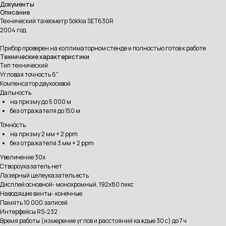
Документы
Описание
Технический тахеометр Sokkia SET630R
2004 год
Прибор проверен на коллиматорном стенде и полностью готов к работе
Технические характеристики
Тип технический
Угловая точность 6"
Компенсатор двухосевой
Дальность
на призму до 5 000 м
без отражателя до 150 м
Точность
на призму 2 мм + 2 ppm
без отражателя 3 мм + 2 ppm
Увеличение 30x
Створоуказатель нет
Лазерный целеуказатель есть
Дисплей основной- монохромный, 192x80 пикс
Наводящие винты- конечные
Память 10 000 записей
Интерфейсы RS-232
Время работы (измерение углов и расстояний каждые 30 с) до 7 ч