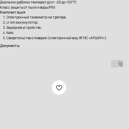
Диапазон рабочих температур от -20 до +50 °C
Класс защиты от пыли и воды IP55
Комплектация
Электронный тахеометр на трегере,
Li-Ion аккумулятор ,
Зарядное устройство ,
Кейс
Свидетельство о поверке (электронный вид, ФГИС «АРШИН»)
Документы