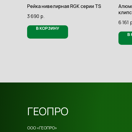
Рейка нивелирная RGK серии TS
Алюми
клипс
3 690
р.
6 161
р
В КОРЗИНУ
В
ГЕОПРО
ООО «ГЕОПРО»