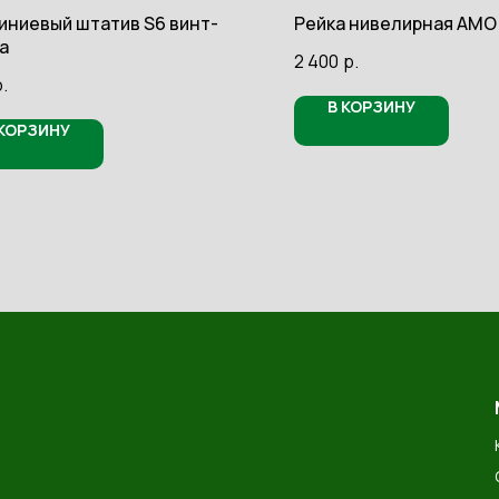
ниевый штатив S6 винт-
Рейка нивелирная AMO 
а
2 400
р.
.
В КОРЗИНУ
 КОРЗИНУ