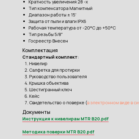
Кратность увеличения 28 -x
Тип компенсатора Магнитный
Диапазон работы ± 15'
Защита от пыли и влаги IPX6
Рабочая температура от -20°C до +50°C
Тип резьбы 5/8"
Госреестр Внесен
Комплектация
Стандартный комплект
:
Нивелир
Салфетка для протирки
Руководство пользователя
Крышка объектива
Шестигранный ключ
Кейс
Свидетельство о поверке (
в электронном виде в с
Документы
Инструкция к нивелирам MTR B20.pdf
Методика поверки MTR B20.pdf