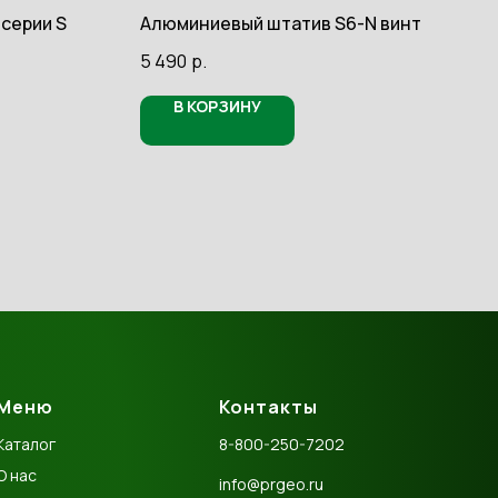
серии S
Алюминиевый штатив S6-N винт
5 490
р.
В КОРЗИНУ
Меню
Контакты
Каталог
8-800-250-7202
О нас
info@prgeo.ru