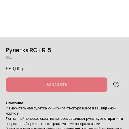
Рулетка RGK R-5
SKU:
690,00
р.
ЗАКАЗАТЬ
Описание:
Измерительная рулетка R-5- компактного размера в защищенном
корпусе.
Лента- нейлоновое покрытие, которое защищает рулетку от стирания и
повреждений при контакте с различными поверхностями.
Рулетка внесена в реестр средств измерений, т.е. может быть поверена.