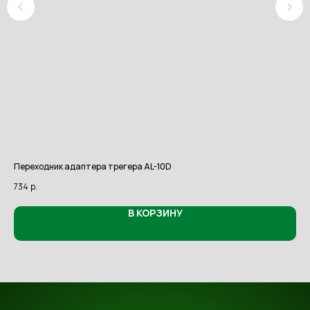
Переходник адаптера трегера AL-10D
Тре
734
р.
10 
В КОРЗИНУ