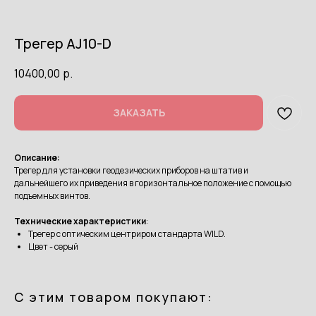
Трегер AJ10-D
10400,00
р.
ЗАКАЗАТЬ
Описание:
Трегер для установки геодезических приборов на штатив и
дальнейшего их приведения в горизонтальное положение с помощью
подъемных винтов.
Технические характеристики
:
Трегер с оптическим центриром стандарта WILD.
Цвет - серый
С этим товаром покупают: