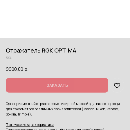
Отражатель RGK OPTIMA
SKU:
9900,00
р.
ЗАКАЗАТЬ
Однопризменный отражатель с визирной маркой одинаково подходит
для тахеометров различных производителей (Topcon, Nikon, Pentax,
Sokkia, Trimble).
Технические характеристики
Тип отражателя однопризменный с металлической маркой