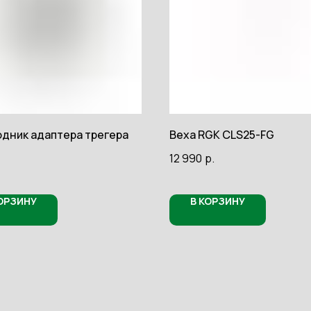
дник адаптера трегера
Веха RGK CLS25-FG
12 990
р.
КОРЗИНУ
В КОРЗИНУ