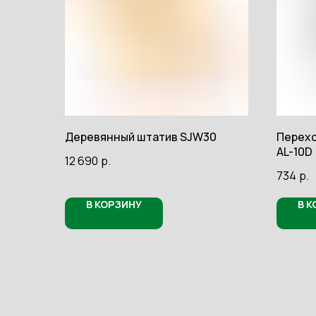
Деревянный штатив SJW30
Перехо
AL-10D
12 690
р.
734
р.
В КОРЗИНУ
В 