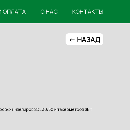
И ОПЛАТА
О НАС
КОНТАКТЫ
<- НАЗАД
ровых нивелиров SDL 30/50 и тахеометров SET