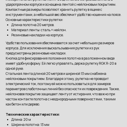
ударопрочном корпусе и оснащена лентой с нейлоновым покрытием.
Компактные размеры позволяют хранить рулетку в ящике с
инструментами, а небольшой вес обеспечит удобство ношения на поясе.
Основные характеристики рулетки:
Длина полотна 20 метров.
Материал ленты: сталь + нейлон.
Резиновые накладки на корпусе.
Удобство пользования обеспечивается за счет небольших размеров
корпуса. Для исключения выскальзывания рулетки из рук
предусмотрены резиновые накладки.
Кнопка для фиксирования положения полотна в разложенном виде
имеет удобную форму. Ей легко управлять, держа рулетку RGK R-20 в
одной руке.
Стальная лента длиной 20 метров и шириной 13 мм снабжена
нейлоновым покрытием. Благодаря этому, рулетка не проводит
электрический ток, поэтому ей можно пользоваться для замеров
параметров слаботочных линий без опасности их повреждения. Также,
нейлоновое покрытие защищает ленту от истирания, что важно при
частом контакте полотна с неоднородными поверхностями, такими
как бетон или дерево.
Технические характеристики:
Длина: 20 м
Ширина полотна: 13 мм