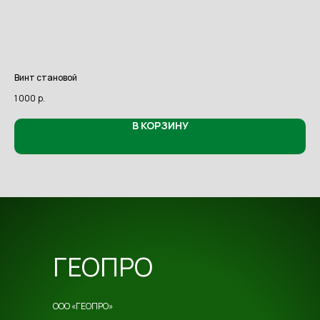
Винт становой
Рул
1 000
р.
1 6
В КОРЗИНУ
ГЕОПРО
ООО «ГЕОПРО»